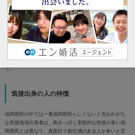
方言もそこまで強くなく、他の文化も積極的に受け入れ
ることができるタイプの人が多いです。
外向的な要素を
持ち合わせた人が多く、一人で何かをするというよりも
みんなを巻き込んでワイワイするタイプの人が多いの
で、仲間に一人いると盛り上がるかもしれません。
女性は福岡県民の中でも比較的おとなしい人が多いと言
われているので、男女ともに人気がある人が多いでしょ
う。
筑後出身の人の特徴
福岡県民の中では一番福岡県民らしくないと言われがち
な筑後地域出身者は、飽きっぽく楽観的な性格が多い福
岡県民とは異なり、真面目で責任感のある人が多いと言