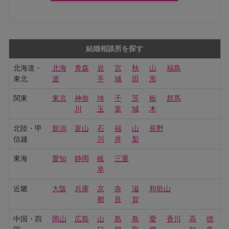
結婚相談所を探す
北海道・
北海
青森
岩
宮
秋
山
福島
東北
道
手
城
田
形
関東
東京
神奈
埼
千
茨
栃
群馬
川
玉
葉
城
木
北陸・甲
新潟
富山
石
福
山
長野
信越
川
井
梨
東海
愛知
静岡
岐
三重
阜
近畿
大阪
兵庫
京
奈
滋
和歌山
都
良
賀
中国・四
岡山
広島
山
島
鳥
愛
香川
高
徳