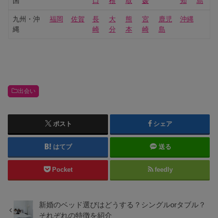
国
口
根
取
媛
知
島
九州・沖
福岡
佐賀
長
大
熊
宮
鹿児
沖縄
縄
崎
分
本
崎
島
出会い
ポスト
シェア
はてブ
送る
Pocket
feedly
新婚のベッド選びはどうする？シングルorタブル？
それぞれの特徴を紹介