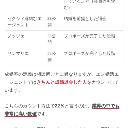
していること（会員外も含
む）
ゼクシィ縁結びエ
非公
結婚を前提とした退会
ージェント
開
ノッツェ
非公
プロポーズが完了した段階
開
サンマリエ
非公
プロポーズが完了した段階
開
成婚率の定義は相談所ごとに異なりますが、エン婚活エ
ージェントでは
きちんと成婚退会した人
をカウントして
います。
こちらのカウント方法で
22％
と言うのは、
業界の中でも
非常に高い数値
です。