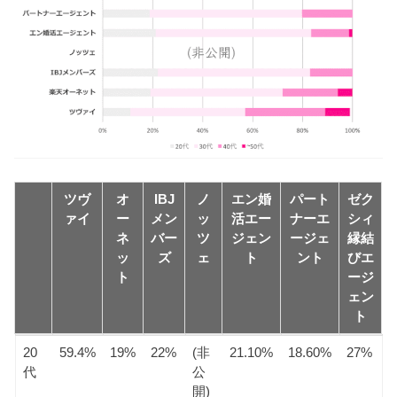
ツヴ
オ
IBJ
ノ
エン婚
パート
ゼク
ァイ
ー
メン
ッ
活エー
ナーエ
シィ
ネ
バー
ツ
ジェン
ージェ
縁結
ッ
ズ
ェ
ト
ント
びエ
ト
ージ
ェン
ト
ツヴ
オ
IBJ
ノ
エン婚
パート
ゼク
20
59.4%
19%
22%
(非
21.10%
18.60%
27%
ァイ
ー
メン
ッ
活エー
ナーエ
シィ
代
公
ネ
バー
ツ
ジェン
ージェ
縁結
開)