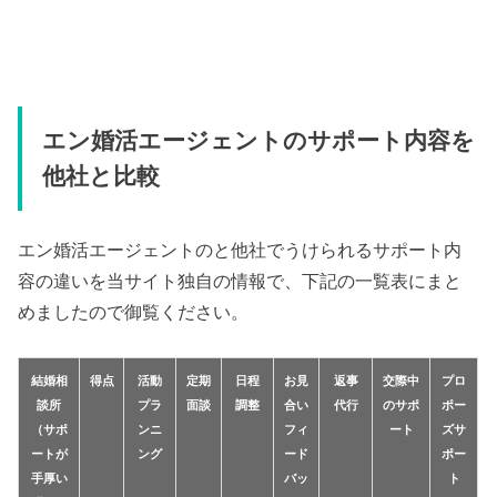
エン婚活エージェントのサポート内容を
他社と比較
エン婚活エージェントのと他社でうけられるサポート内
容の違いを当サイト独自の情報で、下記の一覧表にまと
めましたので御覧ください。
結婚相
得点
活動
定期
日程
お見
返事
交際中
プロ
談所
プラ
面談
調整
合い
代行
のサポ
ポー
（サポ
ンニ
フィ
ート
ズサ
ートが
ング
ード
ポー
手厚い
バッ
ト