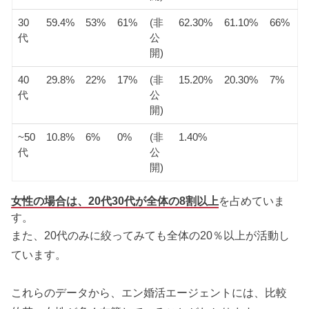
ッ
ズ
ェ
ト
ント
びエ
ト
ージ
30
59.4%
53%
61%
(非
62.30%
61.10%
66%
ェン
代
公
ト
開)
40
29.8%
22%
17%
(非
15.20%
20.30%
7%
代
公
開)
~50
10.8%
6%
0%
(非
1.40%
代
公
開)
女性の場合は、20代30代が全体の8割以上
を占めていま
す。
また、20代のみに絞ってみても全体の20％以上が活動し
ています。
これらのデータから、エン婚活エージェントには、比較