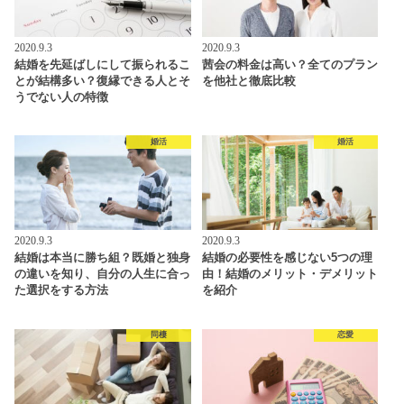
2020.9.3
2020.9.3
結婚を先延ばしにして振られるこ
茜会の料金は高い？全てのプラン
とが結構多い？復縁できる人とそ
を他社と徹底比較
うでない人の特徴
婚活
婚活
2020.9.3
2020.9.3
結婚は本当に勝ち組？既婚と独身
結婚の必要性を感じない5つの理
の違いを知り、自分の人生に合っ
由！結婚のメリット・デメリット
た選択をする方法
を紹介
同棲
恋愛