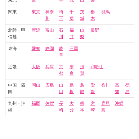
東北
道
手
城
田
形
関東
東京
神奈
埼
千
茨
栃
群馬
川
玉
葉
城
木
北陸・甲
新潟
富山
石
福
山
長野
信越
川
井
梨
東海
愛知
静岡
岐
三重
阜
近畿
大阪
兵庫
京
奈
滋
和歌山
都
良
賀
中国・四
岡山
広島
山
島
鳥
愛
香川
高
徳
国
口
根
取
媛
知
島
九州・沖
福岡
佐賀
長
大
熊
宮
鹿児
沖縄
縄
崎
分
本
崎
島