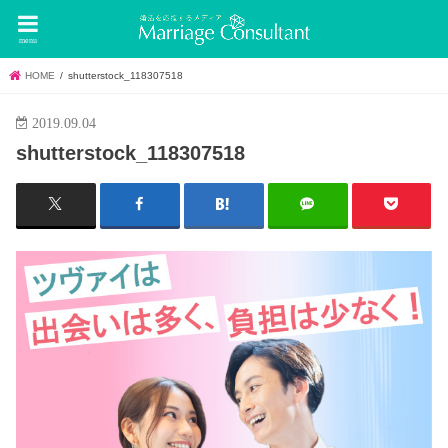
menu
HOME
shutterstock_118307518
2019.09.04
shutterstock_118307518