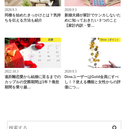
2020.9.3
2020.9.3
同棲を始めたきっかけとは？気持
新婚夫婦が家計でケンカしないた
ちを伝える方法も紹介
めに知っておきたい３つのこと
【家計内訳・管…
恋愛
Dine（ダイン）
2022.10.3
2020.9.3
遠距離恋愛から結婚に至るまでの
DineユーザーはGold会員にすべ
カップルの交際期間は1年？倦怠
し！？使える機能と女性からの評
期間を乗り越…
価につ…