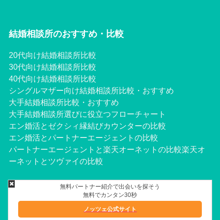
結婚相談所のおすすめ・比較
20代向け結婚相談所比較
30代向け結婚相談所比較
40代向け結婚相談所比較
シングルマザー向け結婚相談所比較・おすすめ
大手結婚相談所比較・おすすめ
大手結婚相談所選びに役立つフローチャート
エン婚活とゼクシィ縁結びカウンターの比較
エン婚活とパートナーエージェントの比較
パー
トナーエージェントと楽天オーネットの比較
楽天オ
ーネットとツヴァイの比較
無料パートナー紹介で出会いを探そう
無料でカンタン30秒
©Copyright2026
Marriage Consultant
.All Rights Reserved.
ノッツェ公式サイト