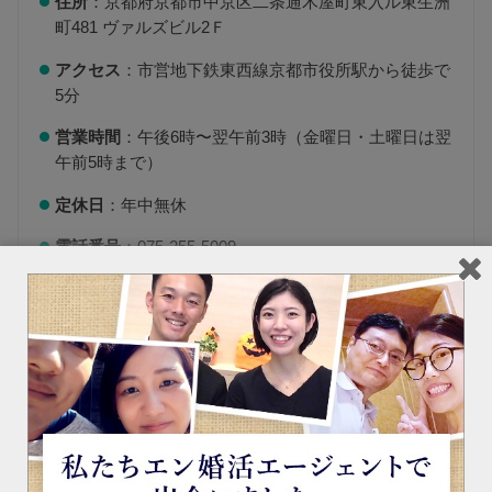
住所
：京都府京都市中京区二条通木屋町東入ル東生洲
町481 ヴァルズビル2Ｆ
アクセス
：市営地下鉄東西線京都市役所駅から徒歩で
5分
営業時間
：午後6時〜翌午前3時（金曜日・土曜日は翌
午前5時まで）
定休日
：年中無休
電話番号
：075-255-5009
公式サイトURL
：
http://www.ksix.jp/
ハイボールバー京都烏丸1923