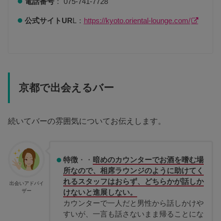
電話番号
： 075-741-7728
公式サイトUR
L：
https://kyoto.oriental-lounge.com/
京都で出会えるバー
続いてバーの雰囲気についてお伝えします。
特徴
・・
暗めのカウンターでお酒を嗜む場
所なので、相席ラウンジのように助けてく
れるスタッフはおらず、どちらかが話しか
出会いアドバイ
ザー
けないと進展しない。
カウンターで一人だと男性から話しかけや
すいが、一言も話さないまま帰ることにな