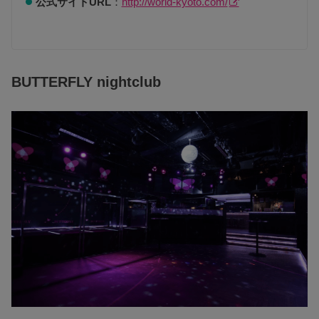
公式サイトURL
：
http://world-kyoto.com/
BUTTERFLY nightclub