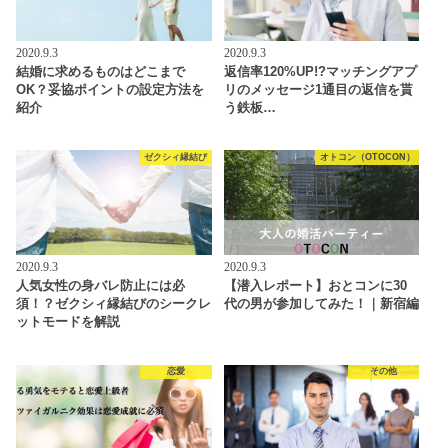
2020.9.3
2020.9.3
結婚に求めるものはどこまで
返信率120%UP!?マッチングアプ
OK？妥協ポイントの設定方法を
リのメッセージ1通目の返信を貰
紹介
う鉄板…
ゼクシィ縁結び
オトコン（OTOCON）
2020.9.3
2020.9.3
人気女性の身バレ防止には必
【潜入レポート】おとコンに30
須！？ゼクシィ縁結びのシークレ
代の男が参加してみた！｜新宿編
ットモードを解説
恋愛
その他