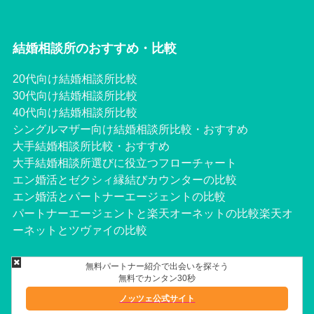
結婚相談所のおすすめ・比較
20代向け結婚相談所比較
30代向け結婚相談所比較
40代向け結婚相談所比較
シングルマザー向け結婚相談所比較・おすすめ
大手結婚相談所比較・おすすめ
大手結婚相談所選びに役立つフローチャート
エン婚活とゼクシィ縁結びカウンターの比較
エン婚活とパートナーエージェントの比較
パー
トナーエージェントと楽天オーネットの比較
楽天オ
ーネットとツヴァイの比較
無料パートナー紹介で出会いを探そう
無料でカンタン30秒
©Copyright2026
Marriage Consultant
.All Rights Reserved.
ノッツェ公式サイト