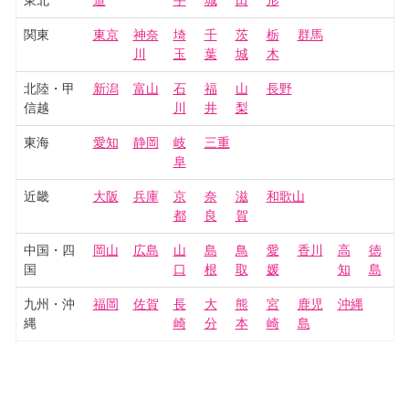
東北
道
手
城
田
形
関東
東京
神奈
埼
千
茨
栃
群馬
川
玉
葉
城
木
北陸・甲
新潟
富山
石
福
山
長野
信越
川
井
梨
東海
愛知
静岡
岐
三重
阜
近畿
大阪
兵庫
京
奈
滋
和歌山
都
良
賀
中国・四
岡山
広島
山
島
鳥
愛
香川
高
徳
国
口
根
取
媛
知
島
九州・沖
福岡
佐賀
長
大
熊
宮
鹿児
沖縄
縄
崎
分
本
崎
島