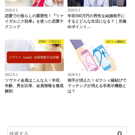
2020.9.3
2020.9.3
恋愛での焦らしの重要性！『ツァ
年収500万円の男性を結婚相手に
イガルニク効果』を使った恋愛テ
するとどんな生活になる？｜見極
クニック
めポイント…
ZWEI「ツヴァイ」
ゼクシィ縁結び
2022.9.3
2020.9.3
ツヴァイ会員はこんな人！年収、
相手が消えた！ゼクシィ縁結びで
年齢、男女比等、会員情報を徹底
マッチングが消える非表示機能と
解剖
は？