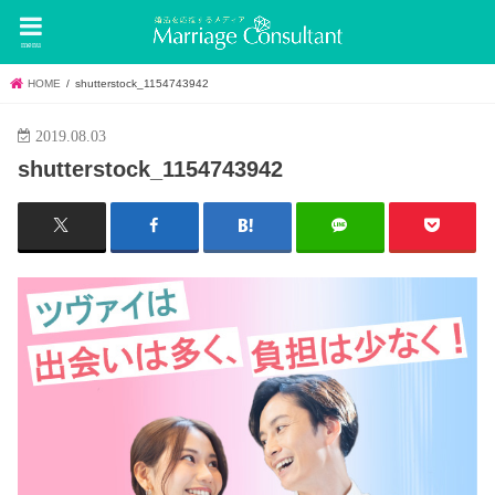
menu
HOME
shutterstock_1154743942
2019.08.03
shutterstock_1154743942