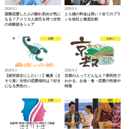
2020.9.3
2020.9.3
国際恋愛した人の馴れ初めが気に
とら婚の料金は高い？全てのプラ
なる？アメリカ人彼氏を持つ女性
ンを他社と徹底比較
の体験談をシェア
恋愛
出会い
2020.9.3
2020.9.3
【絶対彼女にしたい！】蠍座（さ
京都の人ってどんな人？県民性で
そり座）女性の恋愛傾向は？好き
わかる、お金・食・恋愛の性格や
になる男性の…
特徴
恋愛
婚活