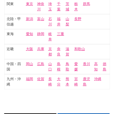
関東
東京
神奈
埼
千
茨
栃
群馬
川
玉
葉
城
木
北陸・甲
新潟
富山
石
福
山
長野
信越
川
井
梨
東海
愛知
静岡
岐
三重
阜
近畿
大阪
兵庫
京
奈
滋
和歌山
都
良
賀
中国・四
岡山
広島
山
島
鳥
愛
香川
高
徳
国
口
根
取
媛
知
島
九州・沖
福岡
佐賀
長
大
熊
宮
鹿児
沖縄
縄
崎
分
本
崎
島