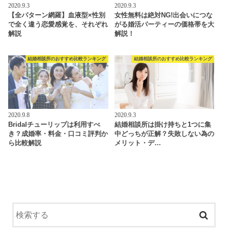
2020.9.3
2020.9.3
【全パターン網羅】血液型×性別
女性無料は絶対NG!出会いにつな
で全く違う恋愛感覚を、それぞれ
がる婚活パーティーの価格帯を大
解説
解説！
結婚相談所のおすすめ比較ランキング
結婚相談所のおすすめ比較ランキング
2020.9.8
2020.9.3
Bridalチューリップは利用すべ
結婚相談所は掛け持ちと1つに集
き？成婚率・料金・口コミ評判か
中どっちが正解？失敗しない為の
ら比較解説
メリット・デ…